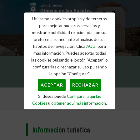
Utilizamos cookies propias y de terceros
para mejorar nuestros servicios y
mostrarle publicidad relacionada con sus
preferencias mediante el análisis de sus
hábitos de navegación. Clica
AQUÍ
para
más información. Puedes aceptar todas
las cookies pulsando el botón “Aceptar” o
configurarlas o rechazar su uso pulsando
la opción “Configurar”.
ACEPTAR
RECHAZAR
Si desea puede
Configurar aquí las
Inicio
Información turística
Cookies
u
obtener aquí más información
.
Informació
n turística